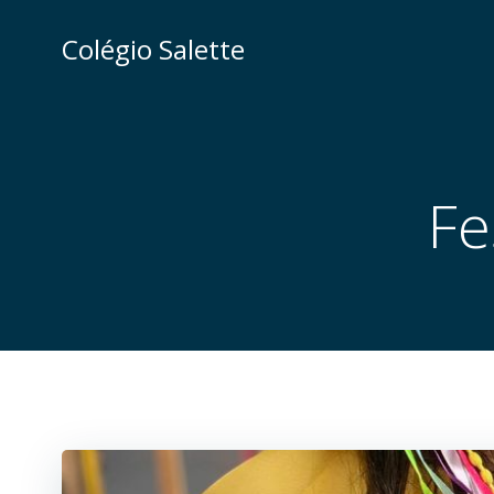
Pular
para
Colégio Salette
o
conteúdo
Fe