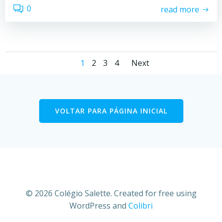
0
read more
Posts
Posts
Page
Page
Page
Page
1
2
3
4
Next
navigation
navigatio
VOLTAR PARA PÁGINA INICIAL
© 2026 Colégio Salette. Created for free using
WordPress and
Colibri