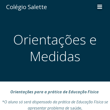
Pular
Colégio Salette
para
o
conteúdo
Orientações e
Medidas
Orientações para a prática de Educação Física
*O aluno só será dispensado da prática de Educação Física se
apresentar problema de
saúde,