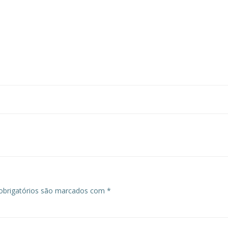
Navegação
de
Post
brigatórios são marcados com
*