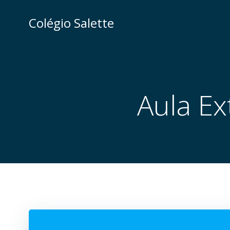
Pular
para
Colégio Salette
o
conteúdo
Aula Ex