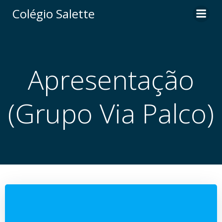
Pular
Colégio Salette
para
o
conteúdo
Apresentação
(Grupo Via Palco)