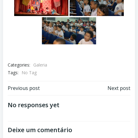
Categories:
Galeria
Tags:
No Tag
Navegação
Navegação
Previous post
Next post
de
de
No responses yet
Post
Post
Deixe um comentário